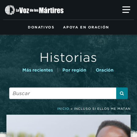
Ir
al
contenido
principal
DONATIVOS
APOYA EN ORACIÓN
Historias
|
|
Más recientes
Por región
Oración
INICIO
»
INCLUSO SI ELLOS ME MATAN