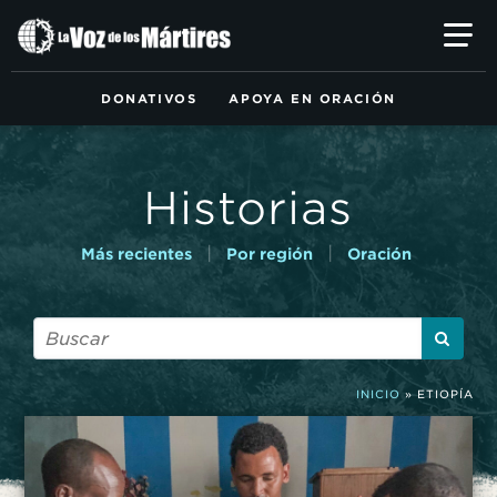
Ir
al
contenido
principal
DONATIVOS
APOYA EN ORACIÓN
Historias
|
|
Más recientes
Por región
Oración
INICIO
»
ETIOPÍA