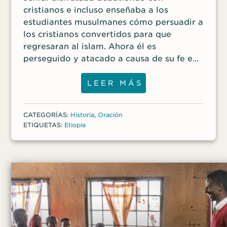
cristianos e incluso enseñaba a los
estudiantes musulmanes cómo persuadir a
los cristianos convertidos para que
regresaran al islam. Ahora él es
perseguido y atacado a causa de su fe en
Cristo. Al crecer como un musulmán
devoto en Etiopía, un país considerado a
LEER MÁS
menudo como una nación de mayoría
cristiana, Jemal despreciaba a los
CATEGORÍAS:
Historia
,
Oración
seguidores de Jesucristo. Debatía con
ETIQUETAS:
Etiopía
entusiasmo con los cristianos, señalando
con arrogancia lo que consideraba
falacias bíblicas. Acorralaba a los
estudiantes cristianos con polémicas
preguntas sobre las Escrituras, haciendo
que dudaran de su fe y señalaba el Corán
como la fuente de la verdad absoluta. En
octavo grado, incluso enseñó a otros