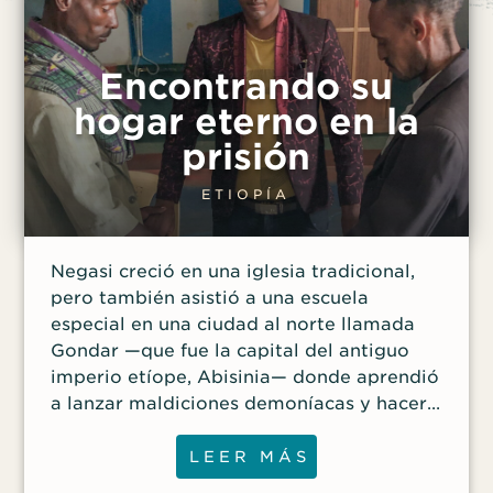
Encontrando su
hogar eterno en la
prisión
ETIOPÍA
Negasi creció en una iglesia tradicional,
pero también asistió a una escuela
especial en una ciudad al norte llamada
Gondar —que fue la capital del antiguo
imperio etíope, Abisinia— donde aprendió
a lanzar maldiciones demoníacas y hacer
que la gente aparentemente perdiera la
cabeza. Se volvió tan competente en
LEER MÁS
brujería que fue honrado con un título