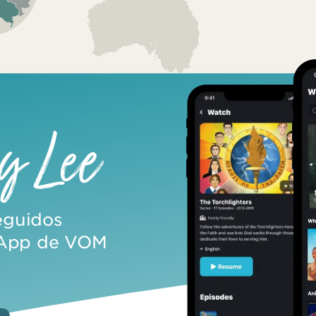
seguidos
 App de VOM