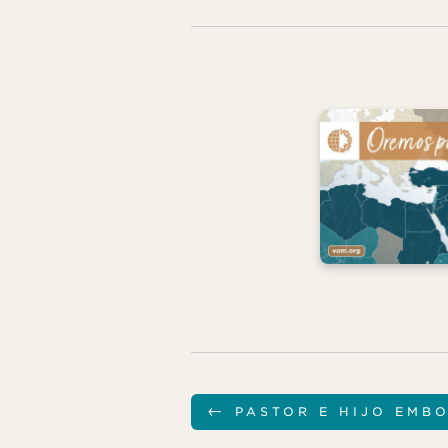
←
PASTOR E HIJO EMB