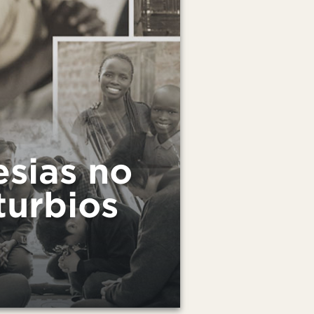
esias no
turbios