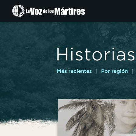
Ir
al
contenido
principal
Historias
Más recientes
|
Por región
|