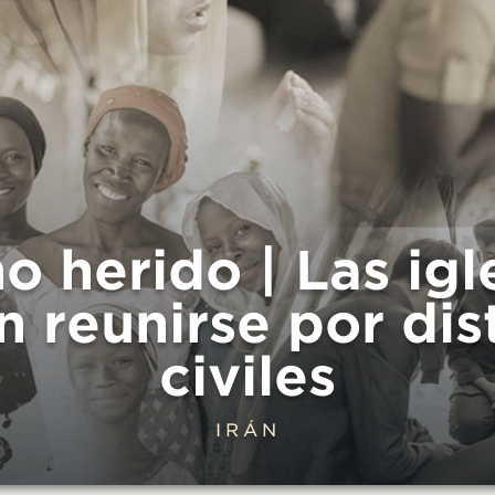
no herido | Las igl
 reunirse por dis
civiles
IRÁN