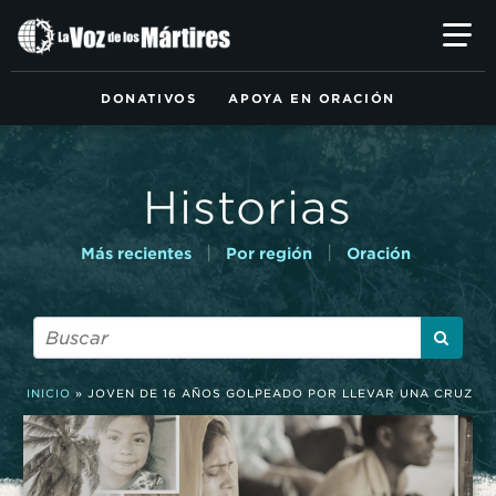
Ir
al
contenido
principal
DONATIVOS
APOYA EN ORACIÓN
Historias
|
|
Más recientes
Por región
Oración
INICIO
»
JOVEN DE 16 AÑOS GOLPEADO POR LLEVAR UNA CRUZ