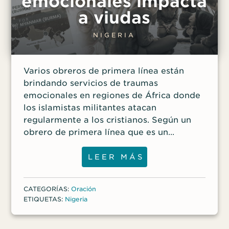
emocionales impacta
dijeron—. ¡Llama a ese hijo! Hoy es tu
a viudas
último día; tu vida ha terminado».
Entonces obligaron a Juliana a
NIGERIA
arrodillarse. «Dijeron que si no atrapaban
a su hombre, la matarían —dijo Comfort—.
Varios obreros de primera línea están
Mi madre dijo: “Aunque veo tu arma, no te
brindando servicios de traumas
temo”». Uno de los hombres gritó desde
emocionales en regiones de África donde
el interior de la casa;
los islamistas militantes atacan
regularmente a los cristianos. Según un
obrero de primera línea que es un
consejero capacitado africano, las
personas traumatizadas a menudo viven
LEER MÁS
en un estado de hipervigilancia en el que
incluso pequeñas señales pueden
CATEGORÍAS:
Oración
desencadenar respuestas significativas de
ETIQUETAS:
Nigeria
«lucha o huida» como los ataques de
pánico. Vivir de esta manera interrumpe