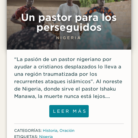
problema”. Cuando el hermano mayor de
Abdullahi, Umaru, supo del regreso de
Un pastor para los
Abdullahi a Nigeria, fue a visitar a su
hermano. Pero no fue un feliz reencuentro;
perseguidos
Umaru se enojó cuando se enteró que
Abdullahi y su familia se habían
NIGERIA
convertido al cristianismo. Como
musulmán, Umaru no podía tolerar que su
“La pasión de un pastor nigeriano por
hermano menor asistiera a la iglesia cinco
ayudar a cristianos desplazados lo lleva a
días a la semana. “Su hermano mayor
una región traumatizada por los
salía cada vez que
recurrentes ataques islámicos”. Al noreste
de Nigeria, donde sirve el pastor Ishaku
Manawa, la muerte nunca está lejos.
“Conozco a muchos que Boko Haram ha
matado o secuestrado —afirmó—. No
LEER MÁS
puedo contar el número de personas
conocidas que Boko Haram ha matado”.
CATEGORÍAS:
Historia
,
Oración
En 2014, el grupo extremista islámico
ETIQUETAS:
Nigeria