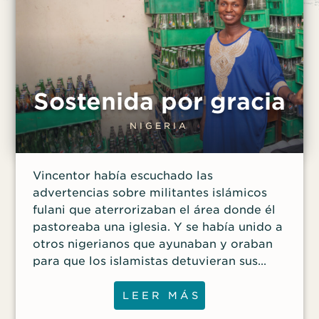
Sostenida por gracia
NIGERIA
Vincentor había escuchado las
advertencias sobre militantes islámicos
fulani que aterrorizaban el área donde él
pastoreaba una iglesia. Y se había unido a
otros nigerianos que ayunaban y oraban
para que los islamistas detuvieran sus
ataques y abandonaran la región. Pero en
junio de 2018, con los recientes ataques
LEER MÁS
rondando mucho en su mente, Vincentor