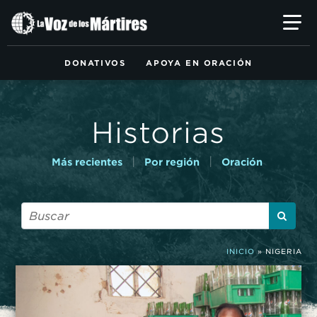
Ir
al
contenido
principal
DONATIVOS
APOYA EN ORACIÓN
Historias
|
|
Más recientes
Por región
Oración
INICIO
»
NIGERIA