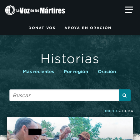
Ir
al
contenido
principal
DONATIVOS
APOYA EN ORACIÓN
Historias
|
|
Más recientes
Por región
Oración
INICIO
»
CUBA