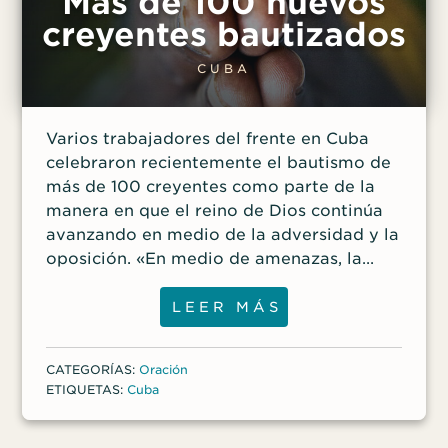
Más de 100 nuevos
creyentes bautizados
CUBA
Varios trabajadores del frente en Cuba
celebraron recientemente el bautismo de
más de 100 creyentes como parte de la
manera en que el reino de Dios continúa
avanzando en medio de la adversidad y la
oposición. «En medio de amenazas, la
pandemia y las muertes por el
coronavirus, la iglesia de Cuba continúa»,
LEER MÁS
dijo un trabajador del frente. Alabemos a
Dios por la fidelidad de nuestros
CATEGORÍAS:
Oración
hermanos y hermanas en Cristo allá en
ETIQUETAS:
Cuba
Cuba. Oremos por que estos nuevos
creyentes continúen creciendo en su fe y