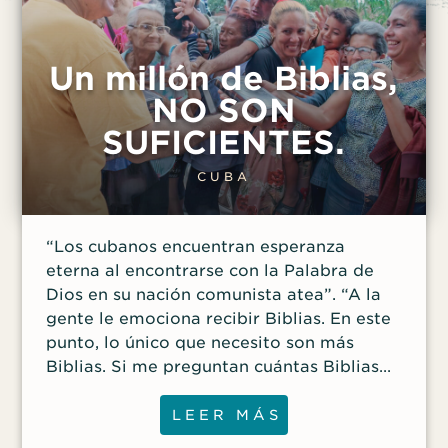
Un millón de Biblias,
NO SON
SUFICIENTES.
CUBA
“Los cubanos encuentran esperanza
eterna al encontrarse con la Palabra de
Dios en su nación comunista atea”. “A la
gente le emociona recibir Biblias. En este
punto, lo único que necesito son más
Biblias. Si me preguntan cuántas Biblias
necesito, les diría que un millón, [pero] ni
siquiera un millón de Biblias son
LEER MÁS
suficientes”. Gabriel (nombre ficticio) está