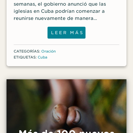
semanas, el gobierno anunció que las
iglesias en Cuba podrían comenzar a
reunirse nuevamente de manera
presencial el domingo 10 de octubre. Sin
embargo, el 8 de octubre, la iglesia casera
LEER MÁS
de Amparo Gallo en Santa Clara recibió la
noticia por parte del gobierno de que no
CATEGORÍAS:
Oración
se le permitiría reunirse para los servicios
ETIQUETAS:
Cuba
presenciales. Oremos por sabiduría de
Dios para estos hermanos y hermanas
mientras determinan cómo honrar a Dios
en medio de las restricciones del gobierno
cubano, y oremos por que el gobierno
levante las restricciones. Haga clic aquí
para conocer más sobre la persecución
contra los cristianos en Cuba y saber
cómo orar.