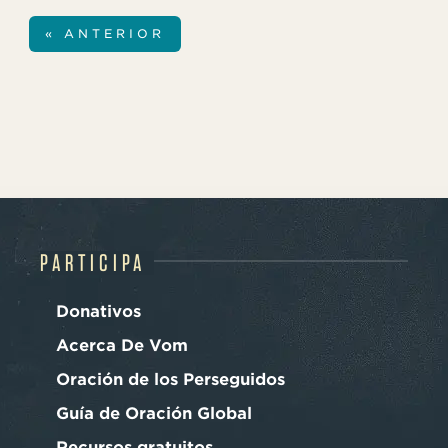
por que continúen haciendo avanzar el
evangelio sin importar el riesgo. Haga clic
« ANTERIOR
aquí para conocer más sobre la
persecución contra los cristianos en Cuba
y saber cómo orar.
PARTICIPA
Donativos
Acerca De Vom
Oración de los Perseguidos
Guía de Oración Global
Recursos gratuitos