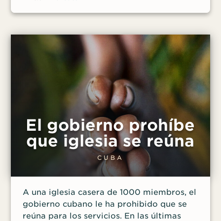
comenzaron una búsqueda en la
propiedad del pastor para presionarlo a
cooperar. Oremos por que este pastor
permanezca firme en su obediencia a
Cristo en medio de la opresión de las
autoridades comunistas. Oremos también
por que su obediencia sirva como
testimonio a los que no conocen a Cristo.
Haga clic aquí para conocer más sobre la
persecución contra los cristianos en Cuba
El gobierno prohíbe
y saber cómo orar.
que iglesia se reúna
CUBA
A una iglesia casera de 1000 miembros, el
gobierno cubano le ha prohibido que se
reúna para los servicios. En las últimas