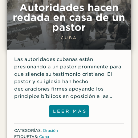
Autoridades hacen
redada en casa de un
pastor
CUBA
Las autoridades cubanas están
presionando a un pastor prominente para
que silencie su testimonio cristiano. El
pastor y su iglesia han hecho
declaraciones firmes apoyando los
principios bíblicos en oposición a las
políticas del gobierno cubano. Debido a
estas declaraciones, y a la proximidad de
LEER MÁS
la iglesia a muchas oficinas
gubernamentales y puntos de referencia
CATEGORÍAS:
Oración
importantes, las autoridades cubanas
ETIQUETAS:
Cuba