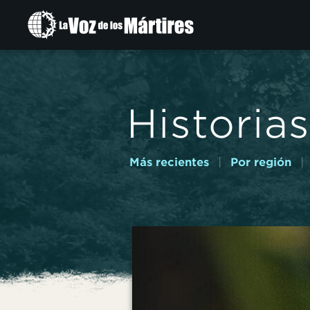
Ir
al
contenido
principal
Historias
Más recientes
|
Por región
|