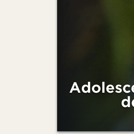
Adolesce
d