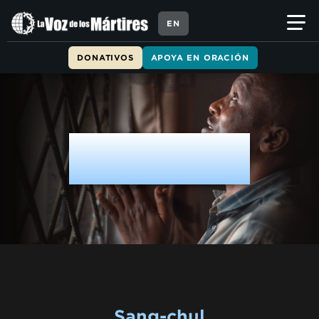
EN
DONATIVOS
APOYA EN ORACIÓN
FE HEROICA
Sang-chul