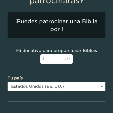
patrocinarás?
un indicador de que hay crecimiento
entre estos creyentes —dijo otro
trabajador de VOM—. Eso es
emocionante».
¡Puedes patrocinar una Biblia
por
!
Mi donativo para proporcionar Biblias
$
.00
Tu país