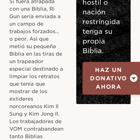
Si fuera atrapada
hostil o
con una Biblia, Ri
nación
Gun sería enviada a
restringida
un campo de
tenga su
trabajos forzados...
o peor. Así que
propia
metió su pequeña
Biblia.
Biblia en las tiras de
un trapeador
especial destinado a
HAZ UN
limpiar los retratos
DONATIVO
que tenía que
AHORA
mostrar de los
exlíderes
norcoreanos Kim Il
Sung y Kim Jong Il.
Los trabajadores de
VOM contrabandean
tanto Biblias